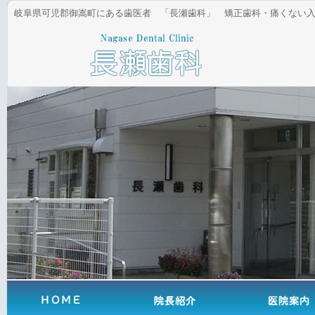
岐阜県可児郡御嵩町にある歯医者 「長瀬歯科」 矯正歯科・痛くない